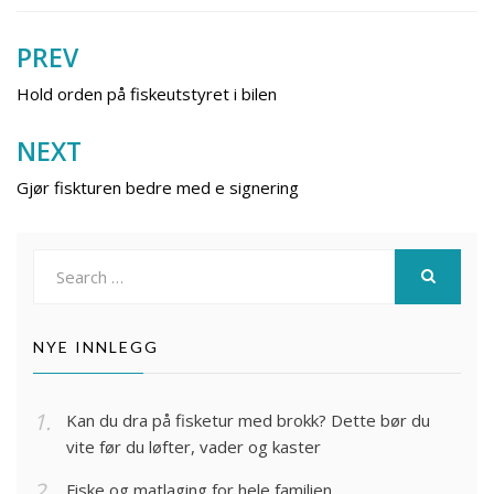
PREV
Innleggsnavigering
Hold orden på fiskeutstyret i bilen
NEXT
Gjør fiskturen bedre med e signering
Search
for:
SEARCH
NYE INNLEGG
Kan du dra på fisketur med brokk? Dette bør du
vite før du løfter, vader og kaster
Fiske og matlaging for hele familien