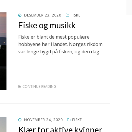
POSTED
DESEMBER 23, 2020
FISKE
ON
Fiske og musikk
Fiske er blant de mest populære
hobbyene her i landet. Norges rikdom
var lenge bygd på fisken, og den dag…
CONTINUE READING
POSTED
NOVEMBER 24, 2020
FISKE
ON
Klær for aktive kvinner