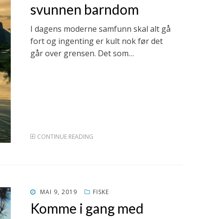
svunnen barndom
I dagens moderne samfunn skal alt gå
fort og ingenting er kult nok før det
går over grensen. Det som…
CONTINUE READING
POSTED
MAI 9, 2019
FISKE
ON
Komme i gang med