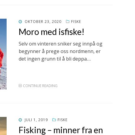
POSTED
OKTOBER 23, 2020
FISKE
ON
Moro med isfiske!
Selv om vinteren sniker seg innpå og
begynner å prege oss nordmenn, er
det ingen grunn til å bli deppa.…
CONTINUE READING
POSTED
JULI 1, 2019
FISKE
ON
Fisking – minner fra en